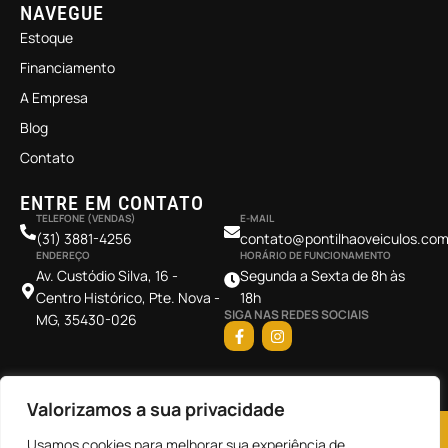
NAVEGUE
Estoque
Financiamento
A Empresa
Blog
Contato
ENTRE EM CONTATO
TELEFONE (VENDAS)
E-MAIL
(31) 3881-4256
contato@pontilhaoveiculos.com
ENDEREÇO
HORÁRIO DE FUNCIONAMENTO
Av. Custódio Silva, 16 -
Segunda a Sexta de 8h às
Centro Histórico, Pte. Nova -
18h
SIGA NAS REDES SOCIAIS
MG, 35430-026
Valorizamos a sua privacidade
©2026 Pontilhão Veículos. Todos os direitos reservados.
Usamos cookies para melhorar sua experiência de