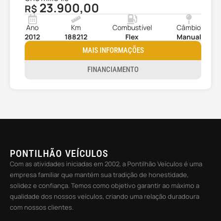
23.900,00
R$
Ano
Km
Combustível
Câmbio
2012
188212
Flex
Manual
MAIS INFORMAÇÕES
FINANCIAMENTO
PONTILHÃO VEÍCULOS
Com as atividades iniciadas em 2002, a Pontilhão Veículos é uma
empresa familiar que mantém sua tradição de honestidade,
solidez e confiança. Temos como objetivo garantir ao máximo a
qualidade dos nossos veículos, criando uma relação duradoura
com nossos clientes.