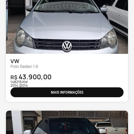
VW
Polo Sedan 1.6
43.900,00
R$
148216 KM
2014
2014
MAIS INFORMAÇÕES