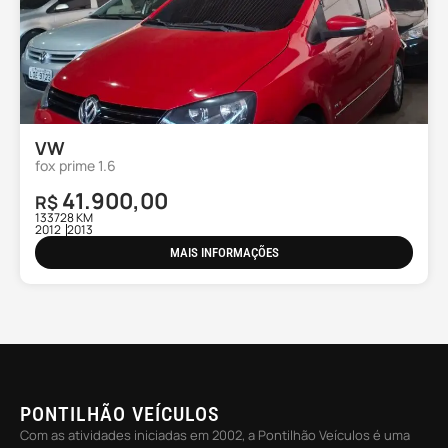
VW
fox prime 1.6
41.900,00
R$
133728 KM
2012
2013
MAIS INFORMAÇÕES
PONTILHÃO VEÍCULOS
Com as atividades iniciadas em 2002, a Pontilhão Veículos é uma