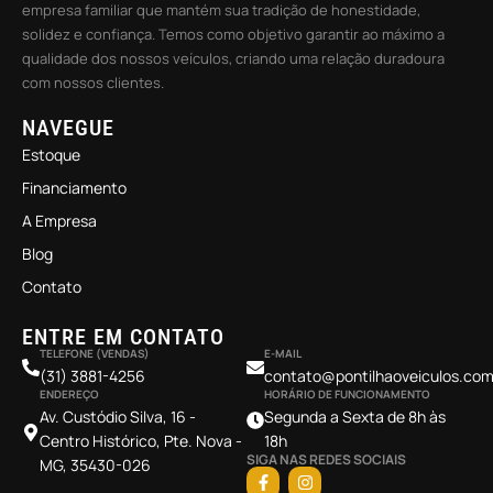
empresa familiar que mantém sua tradição de honestidade,
solidez e confiança. Temos como objetivo garantir ao máximo a
qualidade dos nossos veículos, criando uma relação duradoura
com nossos clientes.
NAVEGUE
Estoque
Financiamento
A Empresa
Blog
Contato
ENTRE EM CONTATO
TELEFONE (VENDAS)
E-MAIL
(31) 3881-4256
contato@pontilhaoveiculos.com
ENDEREÇO
HORÁRIO DE FUNCIONAMENTO
Av. Custódio Silva, 16 -
Segunda a Sexta de 8h às
Centro Histórico, Pte. Nova -
18h
SIGA NAS REDES SOCIAIS
MG, 35430-026