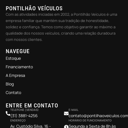
PONTILHÃO VEÍCULOS
Com as atividades iniciadas em 2002, a Pontilhão Veículos é uma
empresa familiar que mantém sua tradição de honestidade,
solidez e confiança. Temos como objetivo garantir ao máximo a
qualidade dos nossos veículos, criando uma relação duradoura
com nossos clientes.
NAVEGUE
Estoque
Financiamento
A Empresa
Blog
Contato
ENTRE EM CONTATO
TELEFONE (VENDAS)
E-MAIL
(31) 3881-4256
contato@pontilhaoveiculos.com
ENDEREÇO
HORÁRIO DE FUNCIONAMENTO
Av. Custódio Silva, 16 -
Segunda a Sexta de 8h às